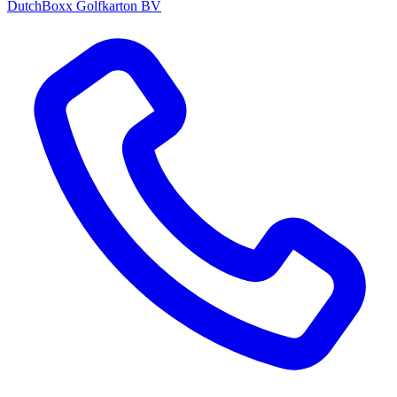
DutchBoxx Golfkarton BV