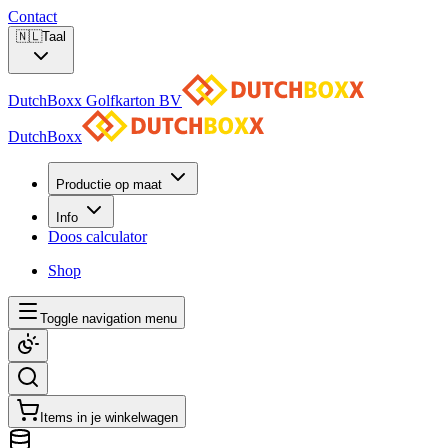
Contact
🇳🇱
Taal
DutchBoxx Golfkarton BV
DutchBoxx
Productie op maat
Info
Doos calculator
Shop
Toggle navigation menu
Items in je winkelwagen