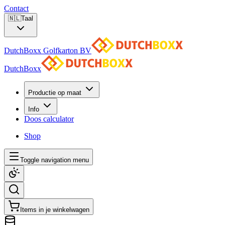
Contact
🇳🇱
Taal
DutchBoxx Golfkarton BV
DutchBoxx
Productie op maat
Info
Doos calculator
Shop
Toggle navigation menu
Items in je winkelwagen