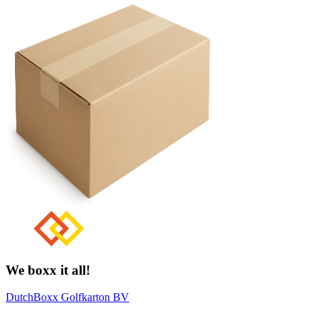
We boxx it all!
DutchBoxx Golfkarton BV