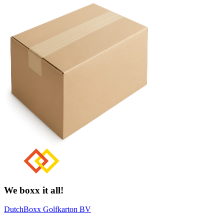
We boxx it all!
DutchBoxx Golfkarton BV