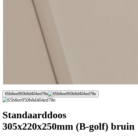
65b8ee950b8d404ed78e
Standaarddoos
305x220x250mm (B-golf) bruin