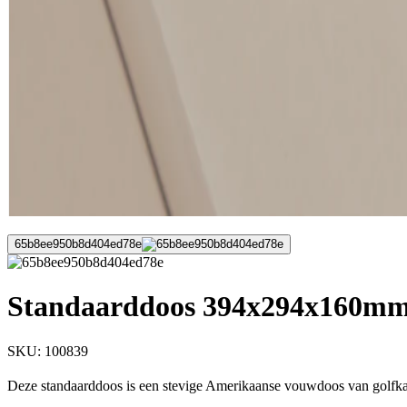
65b8ee950b8d404ed78e
Standaarddoos 394x294x160mm 
SKU:
100839
Deze standaarddoos is een stevige Amerikaanse vouwdoos van golfkar