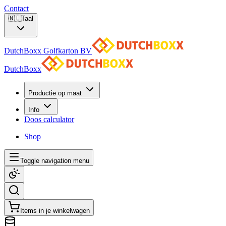
Contact
🇳🇱
Taal
DutchBoxx Golfkarton BV
DutchBoxx
Productie op maat
Info
Doos calculator
Shop
Toggle navigation menu
Items in je winkelwagen