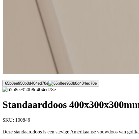
65b8ee950b8d404ed78e
Standaarddoos 400x300x300mm 
SKU:
100846
Deze standaarddoos is een stevige Amerikaanse vouwdoos van golfkar