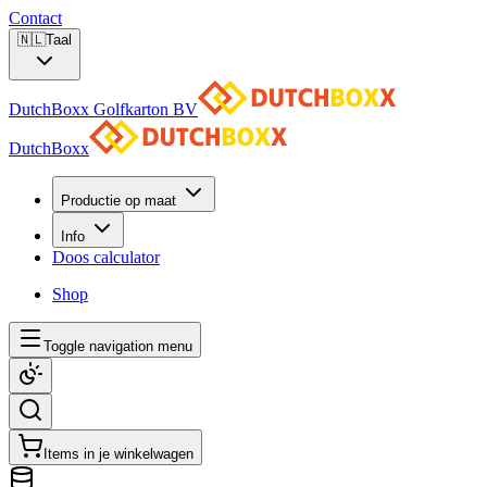
Contact
🇳🇱
Taal
DutchBoxx Golfkarton BV
DutchBoxx
Productie op maat
Info
Doos calculator
Shop
Toggle navigation menu
Items in je winkelwagen