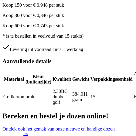
Koop
150
voor
€
0,948
per stuk
Koop
300
voor
€
0,846
per stuk
Koop
600
voor
€
0,745
per stuk
*
is te bestellen in veelvoud van
15
stuk(s)
Levering uit voorraad circa 1 werkdag
Aanvullende details
Kleur
Materiaal
Kwaliteit
Gewicht
Verpakkingseenheid
(buitenzijde)
2.30BC -
384.011
Golfkarton
bruin
dubbel
15
gram
golf
Bereken en bestel je dozen online!
Ontdek ook het gemak van onze nieuwe en handige dozen