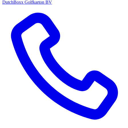
DutchBoxx Golfkarton BV