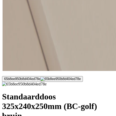
65b8ee950b8d404ed78e
Standaarddoos
325x240x250mm (BC-golf)
bruin