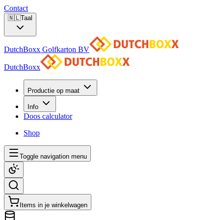
Contact
🇳🇱
Taal
DutchBoxx Golfkarton BV
DutchBoxx
Productie op maat
Info
Doos calculator
Shop
Toggle navigation menu
Items in je winkelwagen