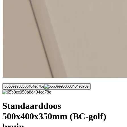
65b8ee950b8d404ed78e
Standaarddoos
500x400x350mm (BC-golf)
bruin