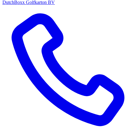
DutchBoxx Golfkarton BV