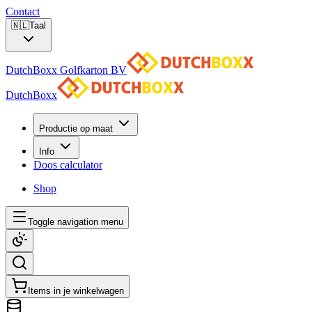
Contact
🇳🇱
Taal
DutchBoxx Golfkarton BV
DutchBoxx
Productie op maat
Info
Doos calculator
Shop
Toggle navigation menu
Items in je winkelwagen