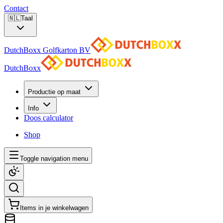
Contact
🇳🇱
Taal
DutchBoxx Golfkarton BV
DutchBoxx
Productie op maat
Info
Doos calculator
Shop
Toggle navigation menu
Items in je winkelwagen