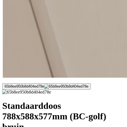
65b8ee950b8d404ed78e
Standaarddoos
788x588x577mm (BC-golf)
bruin