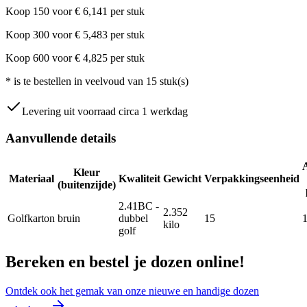
Koop
150
voor
€
6,141
per stuk
Koop
300
voor
€
5,483
per stuk
Koop
600
voor
€
4,825
per stuk
*
is te bestellen in veelvoud van
15
stuk(s)
Levering uit voorraad circa 1 werkdag
Aanvullende details
Kleur
Materiaal
Kwaliteit
Gewicht
Verpakkingseenheid
(buitenzijde)
2.41BC -
2.352
Golfkarton
bruin
dubbel
15
kilo
golf
Bereken en bestel je dozen online!
Ontdek ook het gemak van onze nieuwe en handige dozen