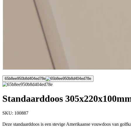
65b8ee950b8d404ed78e
Standaarddoos 305x220x100mm 
SKU:
100887
Deze standaarddoos is een stevige Amerikaanse vouwdoos van golfkar