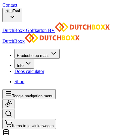
Contact
🇳🇱
Taal
DutchBoxx Golfkarton BV
DutchBoxx
Productie op maat
Info
Doos calculator
Shop
Toggle navigation menu
Items in je winkelwagen