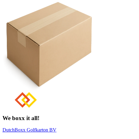
We boxx it all!
DutchBoxx Golfkarton BV