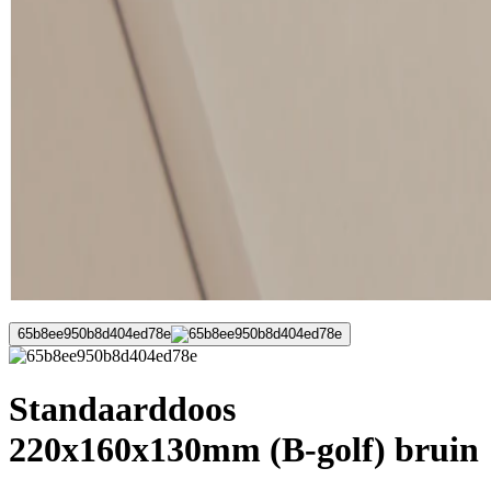
65b8ee950b8d404ed78e
Standaarddoos
220x160x130mm (B-golf) bruin