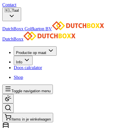
Contact
🇳🇱
Taal
DutchBoxx Golfkarton BV
DutchBoxx
Productie op maat
Info
Doos calculator
Shop
Toggle navigation menu
Items in je winkelwagen