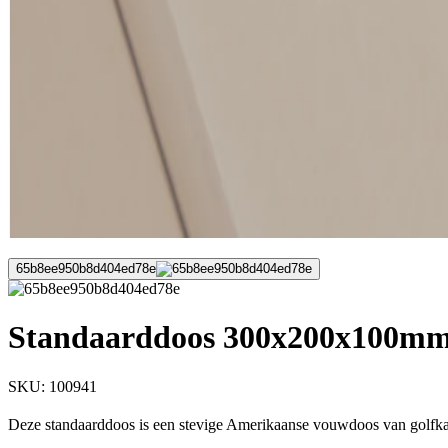
65b8ee950b8d404ed78e
Standaarddoos 300x200x100mm 
SKU:
100941
Deze standaarddoos is een stevige Amerikaanse vouwdoos van golfkar