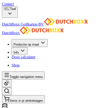
Contact
🇳🇱
Taal
DutchBoxx Golfkarton BV
DutchBoxx
Productie op maat
Info
Doos calculator
Shop
Toggle navigation menu
Items in je winkelwagen