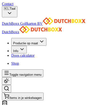
Contact
🇳🇱
Taal
DutchBoxx Golfkarton BV
DutchBoxx
Productie op maat
Info
Doos calculator
Shop
Toggle navigation menu
Items in je winkelwagen