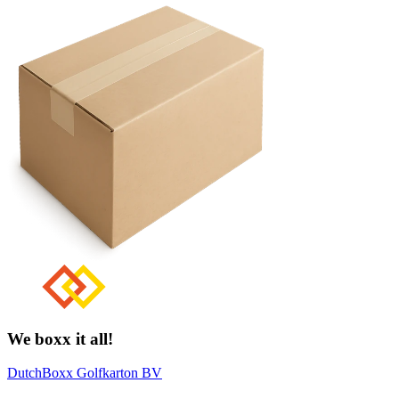
We boxx it all!
DutchBoxx Golfkarton BV