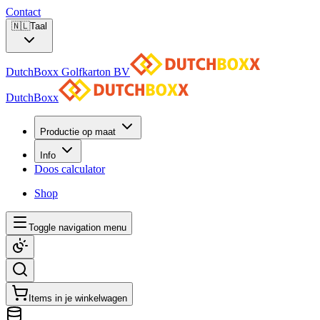
Contact
🇳🇱
Taal
DutchBoxx Golfkarton BV
DutchBoxx
Productie op maat
Info
Doos calculator
Shop
Toggle navigation menu
Items in je winkelwagen