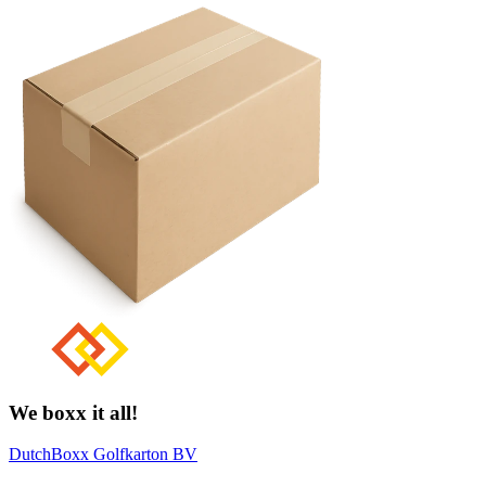
We boxx it all!
DutchBoxx Golfkarton BV