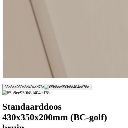
65b8ee950b8d404ed78e
Standaarddoos
430x350x200mm (BC-golf)
bruin