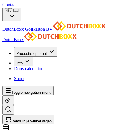
Contact
🇳🇱
Taal
DutchBoxx Golfkarton BV
DutchBoxx
Productie op maat
Info
Doos calculator
Shop
Toggle navigation menu
Items in je winkelwagen