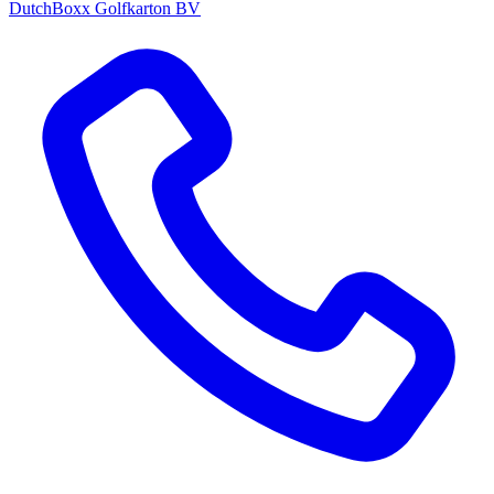
DutchBoxx Golfkarton BV