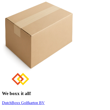
We boxx it all!
DutchBoxx Golfkarton BV