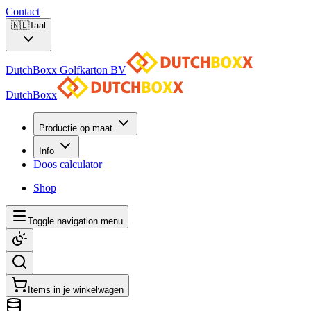
Contact
🇳🇱
Taal
DutchBoxx Golfkarton BV
DutchBoxx
Productie op maat
Info
Doos calculator
Shop
Toggle navigation menu
Items in je winkelwagen