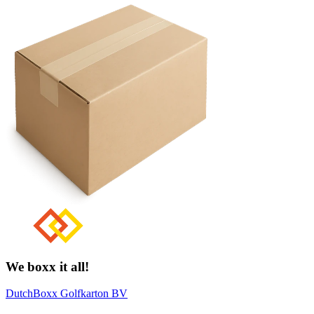
We boxx it all!
DutchBoxx Golfkarton BV