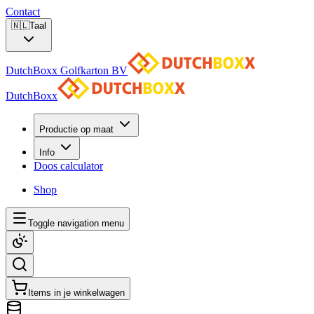
Contact
🇳🇱
Taal
DutchBoxx Golfkarton BV
DutchBoxx
Productie op maat
Info
Doos calculator
Shop
Toggle navigation menu
Items in je winkelwagen