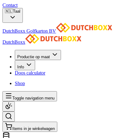
Contact
🇳🇱
Taal
DutchBoxx Golfkarton BV
DutchBoxx
Productie op maat
Info
Doos calculator
Shop
Toggle navigation menu
Items in je winkelwagen