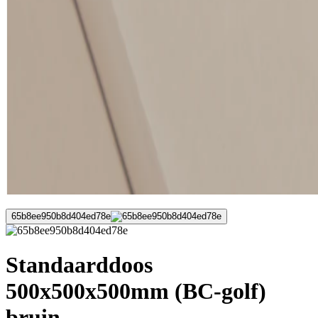
65b8ee950b8d404ed78e
Standaarddoos
500x500x500mm (BC-golf)
bruin