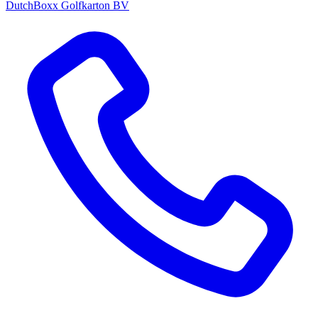
DutchBoxx Golfkarton BV