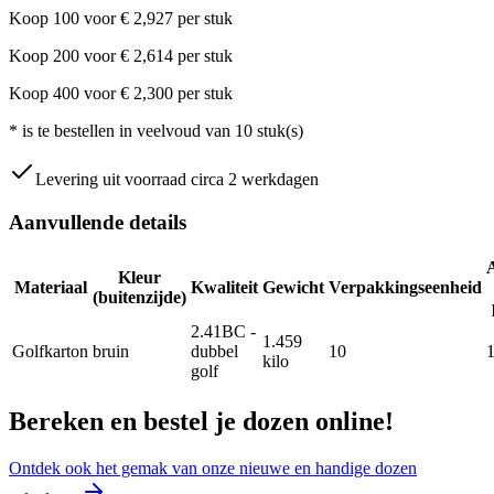
Koop
100
voor
€
2,927
per stuk
Koop
200
voor
€
2,614
per stuk
Koop
400
voor
€
2,300
per stuk
*
is te bestellen in veelvoud van
10
stuk(s)
Levering uit voorraad circa 2 werkdagen
Aanvullende details
Kleur
Materiaal
Kwaliteit
Gewicht
Verpakkingseenheid
(buitenzijde)
2.41BC -
1.459
Golfkarton
bruin
dubbel
10
kilo
golf
Bereken en bestel je dozen online!
Ontdek ook het gemak van onze nieuwe en handige dozen