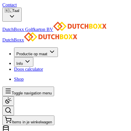
Contact
🇳🇱
Taal
DutchBoxx Golfkarton BV
DutchBoxx
Productie op maat
Info
Doos calculator
Shop
Toggle navigation menu
Items in je winkelwagen