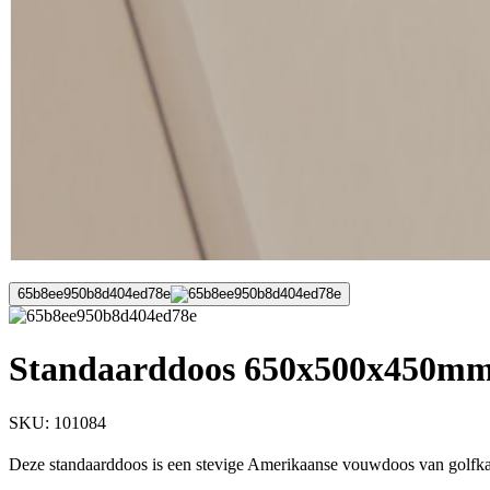
65b8ee950b8d404ed78e
Standaarddoos 650x500x450mm 
SKU:
101084
Deze standaarddoos is een stevige Amerikaanse vouwdoos van golfkar