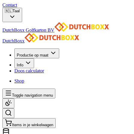
Contact
🇳🇱
Taal
DutchBoxx Golfkarton BV
DutchBoxx
Productie op maat
Info
Doos calculator
Shop
Toggle navigation menu
Items in je winkelwagen