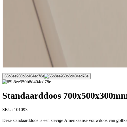
65b8ee950b8d404ed78e
Standaarddoos 700x500x300mm 
SKU:
101093
Deze standaarddoos is een stevige Amerikaanse vouwdoos van golfkar