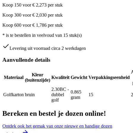
Koop
150
voor
€
2,273
per stuk
Koop
300
voor
€
2,030
per stuk
Koop
600
voor
€
1,786
per stuk
*
is te bestellen in veelvoud van
15
stuk(s)
Levering uit voorraad circa 2 werkdagen
Aanvullende details
Kleur
Materiaal
Kwaliteit
Gewicht
Verpakkingseenheid
(buitenzijde)
2.30BC -
0.865
Golfkarton
bruin
dubbel
15
gram
golf
Bereken en bestel je dozen online!
Ontdek ook het gemak van onze nieuwe en handige dozen