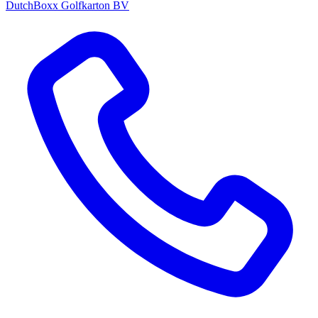
DutchBoxx Golfkarton BV