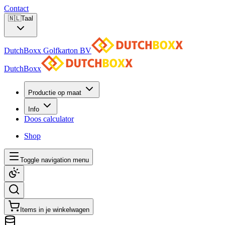
Contact
🇳🇱
Taal
DutchBoxx Golfkarton BV
DutchBoxx
Productie op maat
Info
Doos calculator
Shop
Toggle navigation menu
Items in je winkelwagen