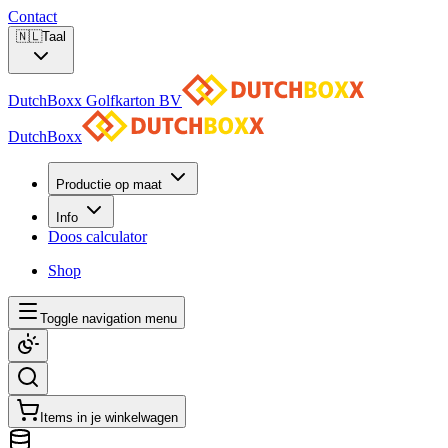
Contact
🇳🇱
Taal
DutchBoxx Golfkarton BV
DutchBoxx
Productie op maat
Info
Doos calculator
Shop
Toggle navigation menu
Items in je winkelwagen