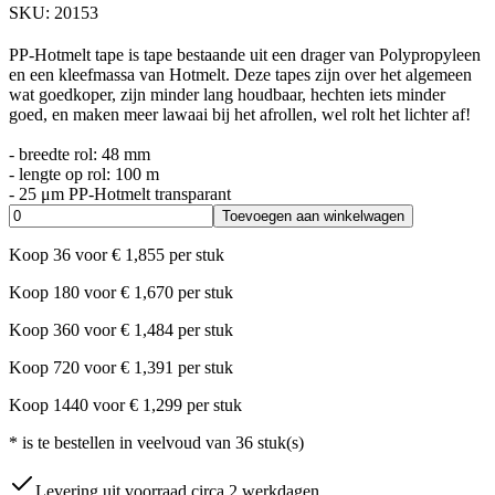
SKU:
20153
PP-Hotmelt tape is tape bestaande uit een drager van Polypropyleen
en een kleefmassa van Hotmelt. Deze tapes zijn over het algemeen
wat goedkoper, zijn minder lang houdbaar, hechten iets minder
goed, en maken meer lawaai bij het afrollen, wel rolt het lichter af!
- breedte rol: 48 mm
- lengte op rol: 100 m
- 25 μm PP-Hotmelt transparant
Toevoegen aan winkelwagen
Koop
36
voor
€
1,855
per stuk
Koop
180
voor
€
1,670
per stuk
Koop
360
voor
€
1,484
per stuk
Koop
720
voor
€
1,391
per stuk
Koop
1440
voor
€
1,299
per stuk
*
is te bestellen in veelvoud van
36
stuk(s)
Levering uit voorraad circa 2 werkdagen