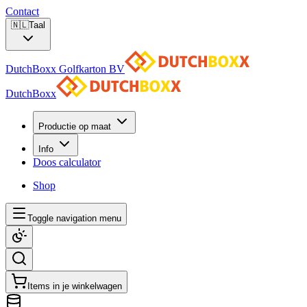
Contact
🇳🇱
Taal
DutchBoxx Golfkarton BV
DutchBoxx
Productie op maat
Info
Doos calculator
Shop
Toggle navigation menu
Items in je winkelwagen