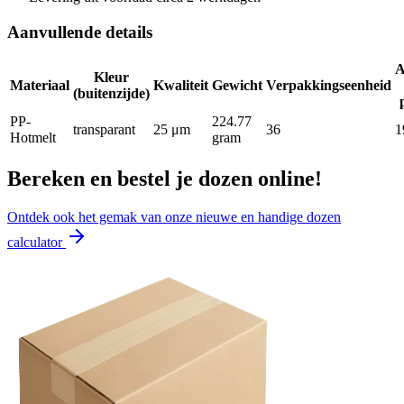
Aanvullende details
A
Kleur
Materiaal
Kwaliteit
Gewicht
Verpakkingseenheid
(buitenzijde)
PP-
224.77
transparant
25 μm
36
1
Hotmelt
gram
Bereken en bestel je dozen online!
Ontdek ook het gemak van onze nieuwe en handige dozen
calculator