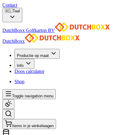
Contact
🇳🇱
Taal
DutchBoxx Golfkarton BV
DutchBoxx
Productie op maat
Info
Doos calculator
Shop
Toggle navigation menu
Items in je winkelwagen