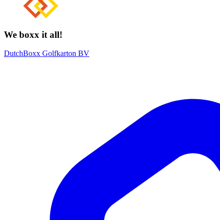
We boxx it all!
DutchBoxx Golfkarton BV