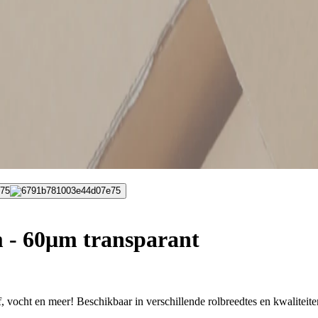
75
 - 60μm transparant
 vocht en meer! Beschikbaar in verschillende rolbreedtes en kwaliteite