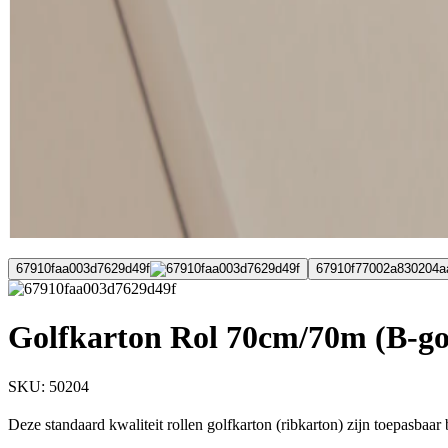
67910faa003d7629d49f
67910f77002a830204a
Golfkarton Rol 70cm/70m (B-gol
SKU:
50204
Deze standaard kwaliteit rollen golfkarton (ribkarton) zijn toepasbaar b