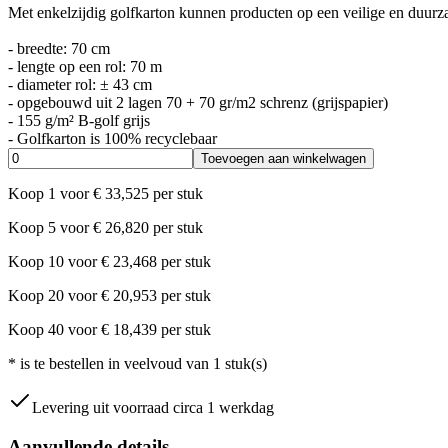
Met enkelzijdig golfkarton kunnen producten op een veilige en duurza
- breedte: 70 cm
- lengte op een rol: 70 m
- diameter rol: ± 43 cm
- opgebouwd uit 2 lagen 70 + 70 gr/m2 schrenz (grijspapier)
- 155 g/m² B-golf grijs
- Golfkarton is 100% recyclebaar
Toevoegen aan winkelwagen
Koop
1
voor
€
33,525
per stuk
Koop
5
voor
€
26,820
per stuk
Koop
10
voor
€
23,468
per stuk
Koop
20
voor
€
20,953
per stuk
Koop
40
voor
€
18,439
per stuk
*
is te bestellen in veelvoud van
1
stuk(s)
Levering uit voorraad circa 1 werkdag
Aanvullende details