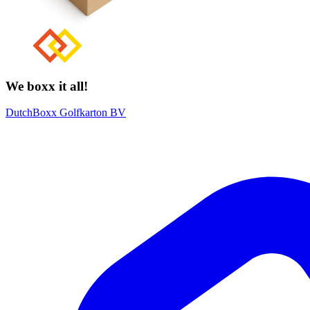
We boxx it all!
DutchBoxx Golfkarton BV