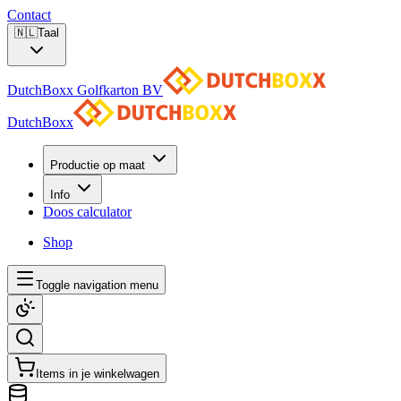
Contact
🇳🇱
Taal
DutchBoxx Golfkarton BV
DutchBoxx
Productie op maat
Info
Doos calculator
Shop
Toggle navigation menu
Items in je winkelwagen