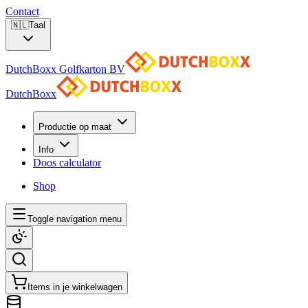
Contact
🇳🇱
Taal
DutchBoxx Golfkarton BV
DutchBoxx
Productie op maat
Info
Doos calculator
Shop
Toggle navigation menu
Items in je winkelwagen