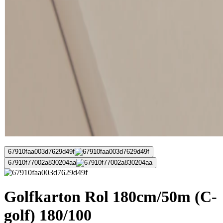
67910faa003d7629d49f
67910f77002a830204aa
Golfkarton Rol 180cm/50m (C-
golf) 180/100