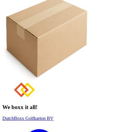
We boxx it all!
DutchBoxx Golfkarton BV