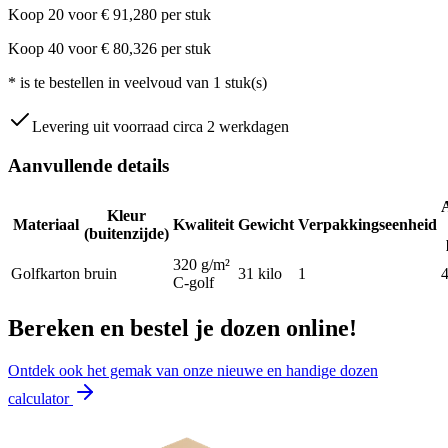
Koop
20
voor
€
91,280
per stuk
Koop
40
voor
€
80,326
per stuk
*
is te bestellen in veelvoud van
1
stuk(s)
Levering uit voorraad circa 2 werkdagen
Aanvullende details
Kleur
Materiaal
Kwaliteit
Gewicht
Verpakkingseenheid
(buitenzijde)
320 g/m²
Golfkarton
bruin
31
kilo
1
C-golf
Bereken en bestel je dozen online!
Ontdek ook het gemak van onze nieuwe en handige dozen
calculator