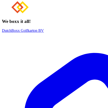
We boxx it all!
DutchBoxx Golfkarton BV