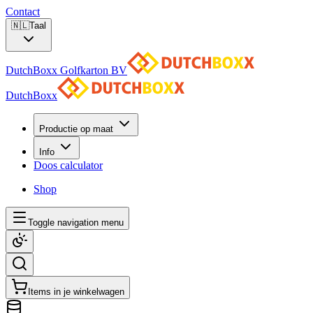
Contact
🇳🇱
Taal
DutchBoxx Golfkarton BV
DutchBoxx
Productie op maat
Info
Doos calculator
Shop
Toggle navigation menu
Items in je winkelwagen