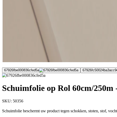
67926fbe000836cfed5a
67926fc50024ba3acc9
Schuimfolie op Rol 60cm/250m 
SKU:
50356
Schuimfolie beschermt uw product tegen schokken, stoten, stof, vocht