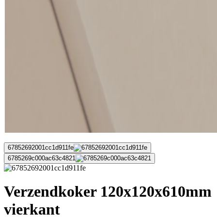
67852692001cc1d911fe
6785269c000ac63c4821
Verzendkoker 120x120x610mm
vierkant