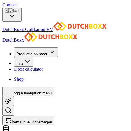
Contact
🇳🇱
Taal
DutchBoxx Golfkarton BV
DutchBoxx
Productie op maat
Info
Doos calculator
Shop
Toggle navigation menu
Items in je winkelwagen