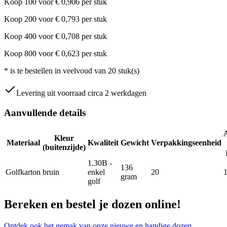
Koop
100
voor
€
0,906
per stuk
Koop
200
voor
€
0,793
per stuk
Koop
400
voor
€
0,708
per stuk
Koop
800
voor
€
0,623
per stuk
*
is te bestellen in veelvoud van
20
stuk(s)
Levering uit voorraad circa 2 werkdagen
Aanvullende details
Kleur
Materiaal
Kwaliteit
Gewicht
Verpakkingseenheid
(buitenzijde)
1.30B -
136
Golfkarton
bruin
enkel
20
gram
golf
Bereken en bestel je dozen online!
Ontdek ook het gemak van onze nieuwe en handige dozen