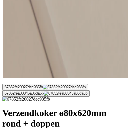
67852fe20027dec935fb
67852fea00345a06da6b
Verzendkoker ø80x620mm
rond + doppen