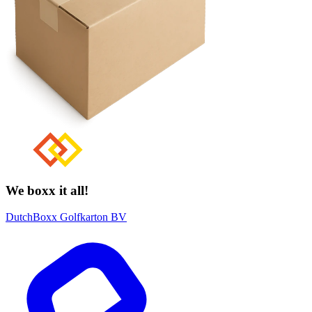
We boxx it all!
DutchBoxx Golfkarton BV