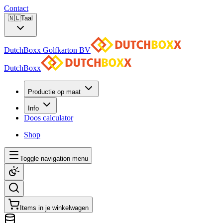
Contact
🇳🇱
Taal
DutchBoxx Golfkarton BV
DutchBoxx
Productie op maat
Info
Doos calculator
Shop
Toggle navigation menu
Items in je winkelwagen