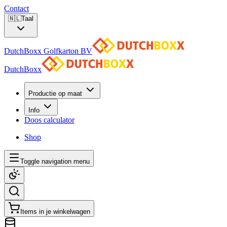
Contact
🇳🇱
Taal
DutchBoxx Golfkarton BV
DutchBoxx
Productie op maat
Info
Doos calculator
Shop
Toggle navigation menu
Items in je winkelwagen