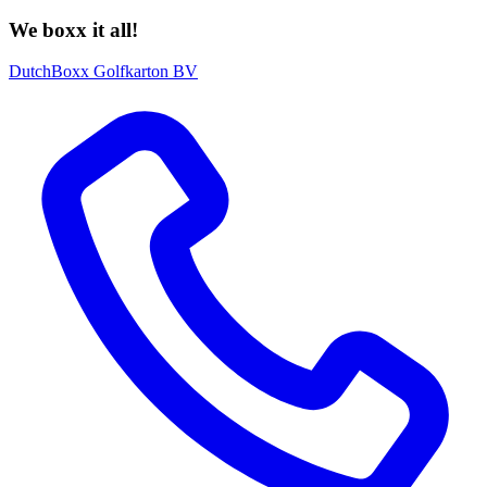
We boxx it all!
DutchBoxx Golfkarton BV