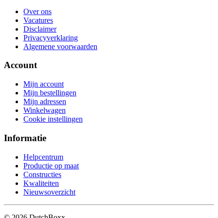
Over ons
Vacatures
Disclaimer
Privacyverklaring
Algemene voorwaarden
Account
Mijn account
Mijn bestellingen
Mijn adressen
Winkelwagen
Cookie instellingen
Informatie
Helpcentrum
Productie op maat
Constructies
Kwaliteiten
Nieuwsoverzicht
©
2026
DutchBoxx