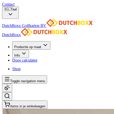
Contact
🇳🇱
Taal
DutchBoxx Golfkarton BV
DutchBoxx
Productie op maat
Info
Doos calculator
Shop
Toggle navigation menu
Items in je winkelwagen