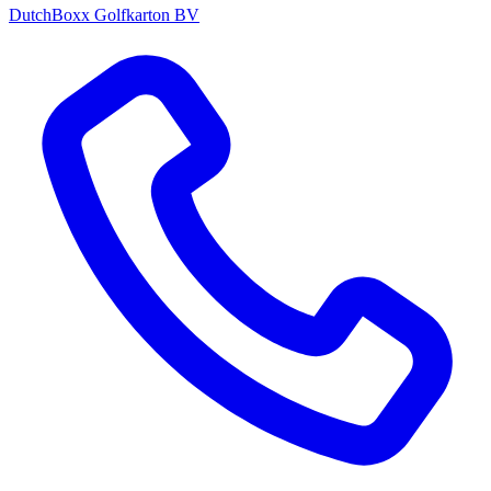
DutchBoxx Golfkarton BV