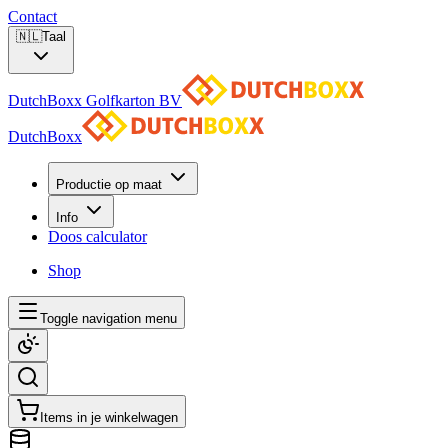
Contact
🇳🇱
Taal
DutchBoxx Golfkarton BV
DutchBoxx
Productie op maat
Info
Doos calculator
Shop
Toggle navigation menu
Items in je winkelwagen