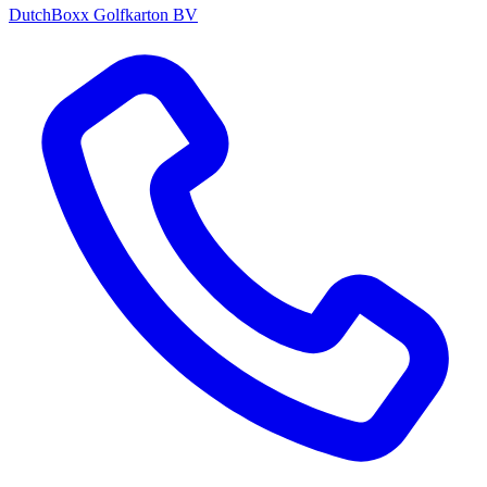
DutchBoxx Golfkarton BV