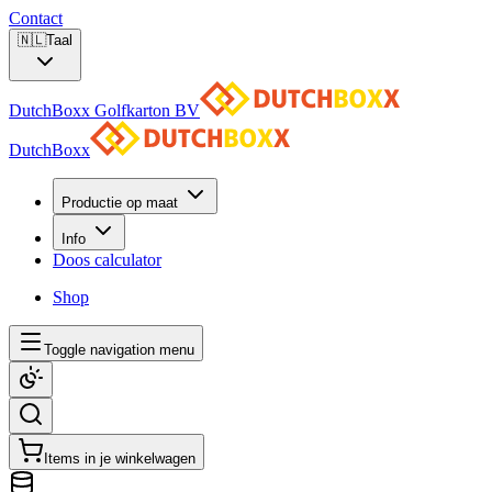
Contact
🇳🇱
Taal
DutchBoxx Golfkarton BV
DutchBoxx
Productie op maat
Info
Doos calculator
Shop
Toggle navigation menu
Items in je winkelwagen