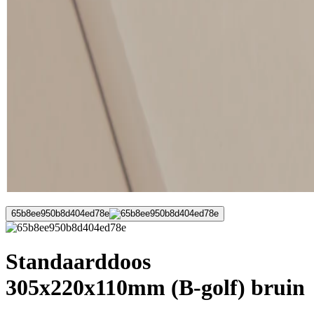
65b8ee950b8d404ed78e
Standaarddoos
305x220x110mm (B-golf) bruin