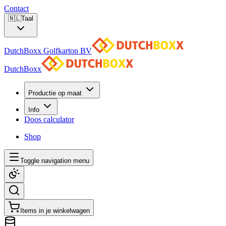
Contact
🇳🇱
Taal
DutchBoxx Golfkarton BV
DutchBoxx
Productie op maat
Info
Doos calculator
Shop
Toggle navigation menu
Items in je winkelwagen