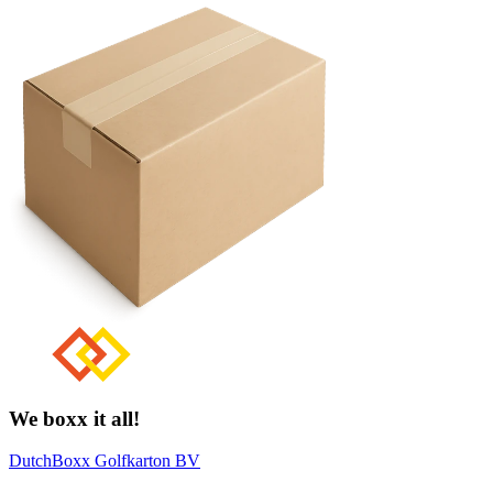
We boxx it all!
DutchBoxx Golfkarton BV