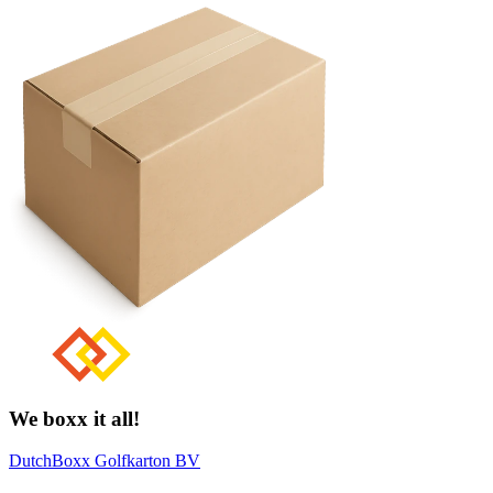
We boxx it all!
DutchBoxx Golfkarton BV