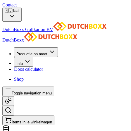
Contact
🇳🇱
Taal
DutchBoxx Golfkarton BV
DutchBoxx
Productie op maat
Info
Doos calculator
Shop
Toggle navigation menu
Items in je winkelwagen