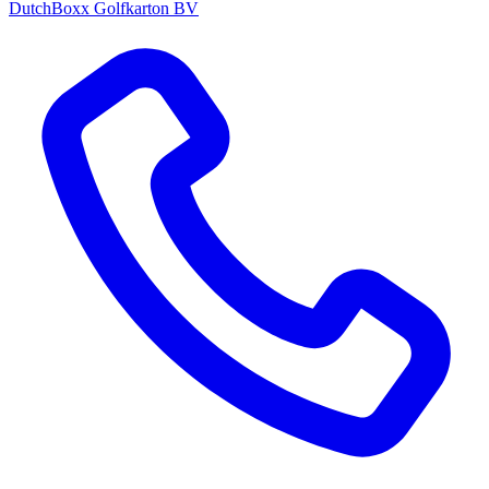
DutchBoxx Golfkarton BV