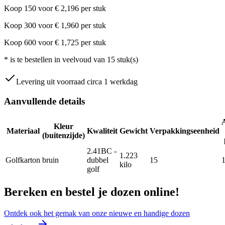
Koop
150
voor
€
2,196
per stuk
Koop
300
voor
€
1,960
per stuk
Koop
600
voor
€
1,725
per stuk
*
is te bestellen in veelvoud van
15
stuk(s)
Levering uit voorraad circa 1 werkdag
Aanvullende details
Kleur
Materiaal
Kwaliteit
Gewicht
Verpakkingseenheid
(buitenzijde)
2.41BC -
1.223
Golfkarton
bruin
dubbel
15
kilo
golf
Bereken en bestel je dozen online!
Ontdek ook het gemak van onze nieuwe en handige dozen