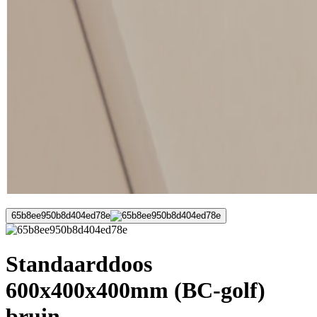
65b8ee950b8d404ed78e
Standaarddoos
600x400x400mm (BC-golf)
bruin