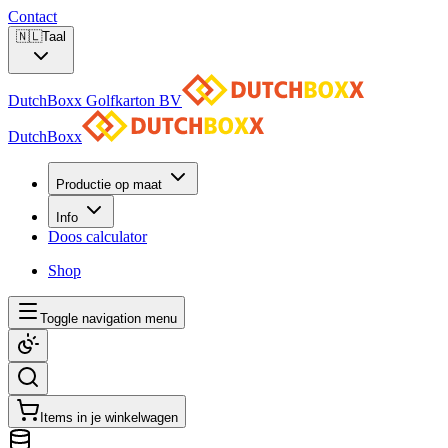
Contact
🇳🇱
Taal
DutchBoxx Golfkarton BV
DutchBoxx
Productie op maat
Info
Doos calculator
Shop
Toggle navigation menu
Items in je winkelwagen