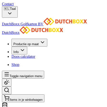
Contact
🇳🇱
Taal
DutchBoxx Golfkarton BV
DutchBoxx
Productie op maat
Info
Doos calculator
Shop
Toggle navigation menu
Items in je winkelwagen