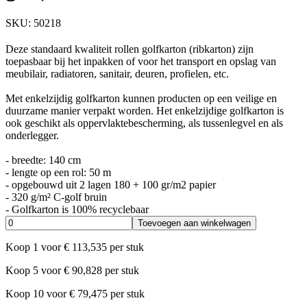
SKU:
50218
Deze standaard kwaliteit rollen golfkarton (ribkarton) zijn
toepasbaar bij het inpakken of voor het transport en opslag van
meubilair, radiatoren, sanitair, deuren, profielen, etc.
Met enkelzijdig golfkarton kunnen producten op een veilige en
duurzame manier verpakt worden. Het enkelzijdige golfkarton is
ook geschikt als oppervlaktebescherming, als tussenlegvel en als
onderlegger.
- breedte: 140 cm
- lengte op een rol: 50 m
- opgebouwd uit 2 lagen 180 + 100 gr/m2 papier
- 320 g/m² C-golf bruin
- Golfkarton is 100% recyclebaar
Toevoegen aan winkelwagen
Koop
1
voor
€
113,535
per stuk
Koop
5
voor
€
90,828
per stuk
Koop
10
voor
€
79,475
per stuk