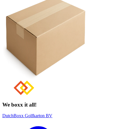
We boxx it all!
DutchBoxx Golfkarton BV