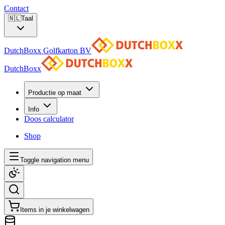
Contact
🇳🇱
Taal
DutchBoxx Golfkarton BV
DutchBoxx
Productie op maat
Info
Doos calculator
Shop
Toggle navigation menu
Items in je winkelwagen