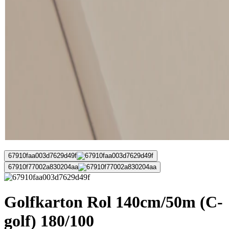
67910faa003d7629d49f
67910f77002a830204aa
Golfkarton Rol 140cm/50m (C-
golf) 180/100