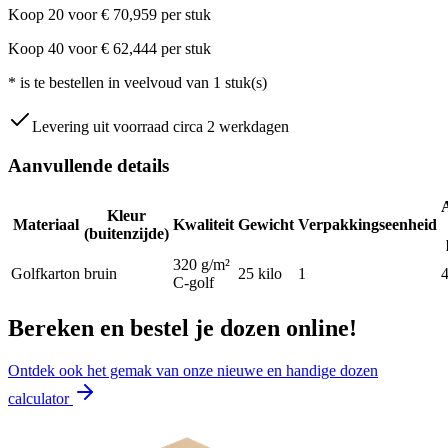
Koop
20
voor
€
70,959
per stuk
Koop
40
voor
€
62,444
per stuk
*
is te bestellen in veelvoud van
1
stuk(s)
Levering uit voorraad circa 2 werkdagen
Aanvullende details
Kleur
Materiaal
Kwaliteit
Gewicht
Verpakkingseenheid
(buitenzijde)
320 g/m²
Golfkarton
bruin
25
kilo
1
C-golf
Bereken en bestel je dozen online!
Ontdek ook het gemak van onze nieuwe en handige dozen
calculator