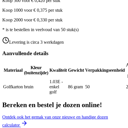
Koop
500
voor
€
0,420
per stuk
Koop
1000
voor
€
0,375
per stuk
Koop
2000
voor
€
0,330
per stuk
*
is te bestellen in veelvoud van
50
stuk(s)
Levering is circa 3 werkdagen
Aanvullende details
Kleur
Materiaal
Kwaliteit
Gewicht
Verpakkingseenheid
(buitenzijde)
1.03E -
Golfkarton
bruin
enkel
86
gram
50
golf
Bereken en bestel je dozen online!
Ontdek ook het gemak van onze nieuwe en handige dozen
calculator