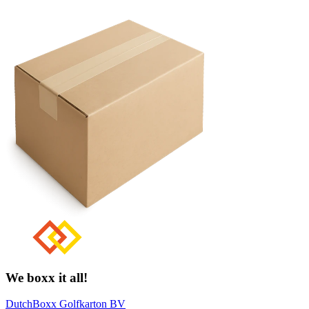
We boxx it all!
DutchBoxx Golfkarton BV