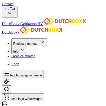
Contact
🇳🇱
Taal
DutchBoxx Golfkarton BV
DutchBoxx
Productie op maat
Info
Doos calculator
Shop
Toggle navigation menu
Items in je winkelwagen